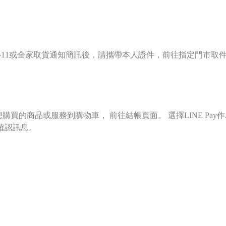
-11或全家取貨通知簡訊後，請攜帶本人證件
，前往指定門市取
買的商品或服務到購物車， 前往結帳頁面。 選擇LINE Pa
確認訊息。