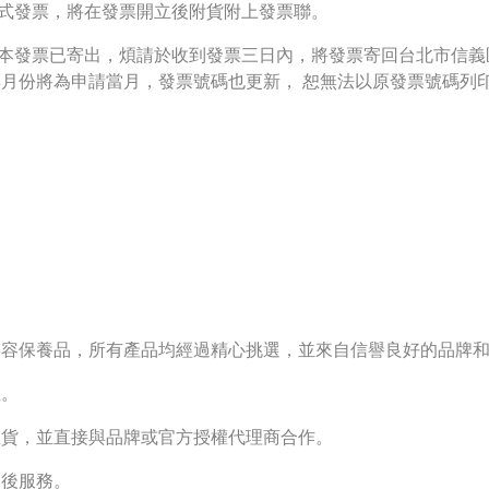
式發票，將在發票開立後附貨附上發票聯。
發票已寄出，煩請於收到發票三日內，將發票寄回台北市信義區永
票月份將為申請當月，發票號碼也更新， 恕無法以原發票號碼列
容保養品，所有產品均經過精心挑選，並來自信譽良好的品牌
。
貨，並直接與品牌或官方授權代理商合作。
後服務。