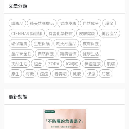
文章分類
護膚品
純天然護膚品
健康皮膚
自然成分
環保
CIENNAS 詩恩娜
有害化學物質
皮膚健康
美容產品
環保護膚
生態保護
純天然產品
皮膚保養
產品安全性
自然保養
護膚習慣
健康生活
天然生活
組合
ZORA
IG網紅
神經醯胺
肌膚
原生
有機
痘痘
春青期
乳液
保濕
防護
最新動態