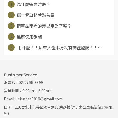
1
為什麼需要防曬？
2
瑞士紫草植萃滋養霜
3
精華品兩者的差異用對了嗎？
4
推薦使用步驟
5
【 什麼！！原來人體本身就有神經醯胺！！⋯
Customer Service
お電話：02-2766-3399
営業時間：9:00am - 6:00pm
Email：ciennas0818@gmail.com
住所：110台北市信義區永吉路168號4樓(這是辦公室無法做退款服
務)