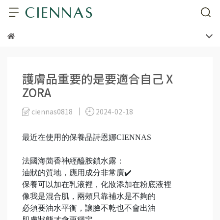
護膚品重要的是要適合自己 X
ZORA
ciennas0818
2024-02-18
最近在使用的保養品詩恩娜CIENNAS
法國海茴香神經醯胺鎖水露：
油狀的質地，應用成分非常廣✔️
保養可以加在乳液裡，化妝添加在粉底液裡
像我是混合肌，兩頰只靠補水是不夠的
必須要油水平衡，讓臉不乾也不會出油
肌膚狀態才會更穩定